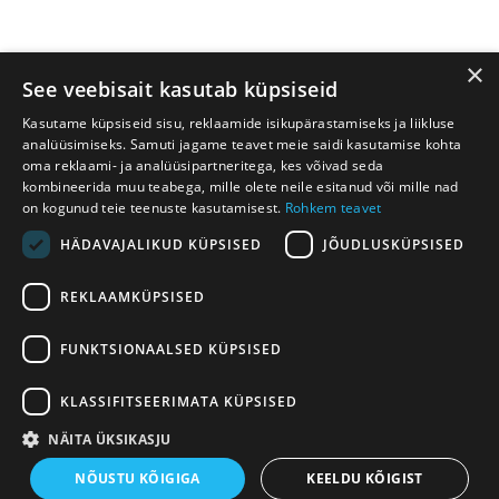
×
See veebisait kasutab küpsiseid
Kasutame küpsiseid sisu, reklaamide isikupärastamiseks ja liikluse
analüüsimiseks. Samuti jagame teavet meie saidi kasutamise kohta
oma reklaami- ja analüüsipartneritega, kes võivad seda
kombineerida muu teabega, mille olete neile esitanud või mille nad
on kogunud teie teenuste kasutamisest.
Rohkem teavet
SIMPO.EE
HÄDAVAJALIKUD KÜPSISED
JÕUDLUSKÜPSISED
REKLAAMKÜPSISED
VÕTA ÜHENDUST!
FUNKTSIONAALSED KÜPSISED
KLASSIFITSEERIMATA KÜPSISED
NÄITA ÜKSIKASJU
Magrey OÜ - Reg. kood 11051369 - KM EE100922800 -
Hoonete
NÕUSTU KÕIGIGA
KEELDU KÕIGIST
mõõdistamine
-
Virtuaaltuur