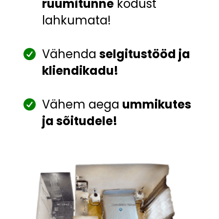
ruumitunne
kodust
lahkumata!
Vähenda
selgitustööd ja
kliendikadu!
Vähem aega
ummikutes
ja sõitudele!