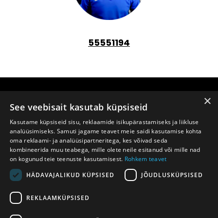
55551194
×
See veebisait kasutab küpsiseid
Kasutame küpsiseid sisu, reklaamide isikupärastamiseks ja liikluse
SIMPO.EE
analüüsimiseks. Samuti jagame teavet meie saidi kasutamise kohta
oma reklaami- ja analüüsipartneritega, kes võivad seda
kombineerida muu teabega, mille olete neile esitanud või mille nad
on kogunud teie teenuste kasutamisest.
Rohkem teavet
5555 11 94
HÄDAVAJALIKUD KÜPSISED
JÕUDLUSKÜPSISED
REKLAAMKÜPSISED
VÕTA ÜHENDUST!