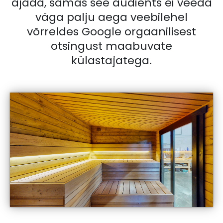
ajada, samas see audients ei veeda
väga palju aega veebilehel
võrreldes Google orgaanilisest
otsingust maabuvate
külastajatega.