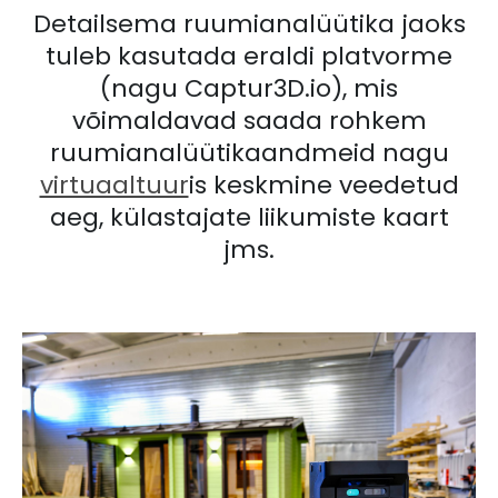
Detailsema ruumianalüütika jaoks
tuleb kasutada eraldi platvorme
(nagu Captur3D.io), mis
võimaldavad saada rohkem
ruumianalüütikaandmeid nagu
virtuaaltuur
is keskmine veedetud
aeg, külastajate liikumiste kaart
jms.