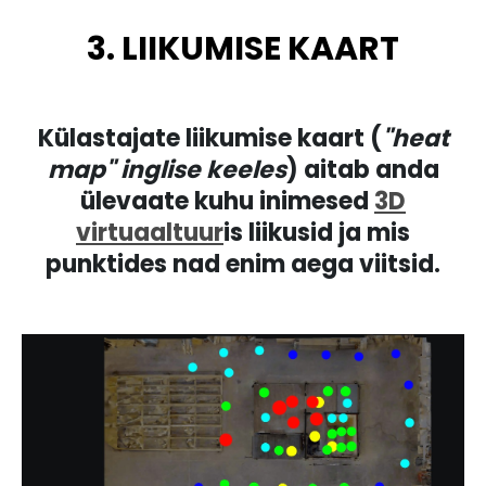
3. LIIKUMISE KAART
Külastajate liikumise kaart (
"heat
map" inglise keeles
) aitab anda
ülevaate kuhu inimesed
3D
virtuaaltuur
is liikusid ja mis
punktides nad enim aega viitsid.