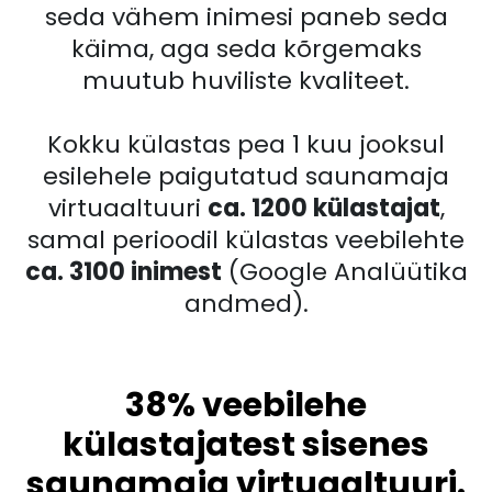
seda vähem inimesi paneb seda
käima, aga seda kõrgemaks
muutub huviliste kvaliteet.
Kokku külastas pea 1 kuu jooksul
esilehele paigutatud saunamaja
virtuaaltuuri
ca. 1200 külastajat
,
samal perioodil külastas veebilehte
ca. 3100 inimest
(Google Analüütika
andmed).
38% veebilehe
külastajatest sisenes
saunamaja virtuaaltuuri.