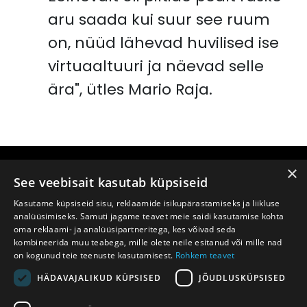
aru saada kui suur see ruum
on, nüüd lähevad huvilised ise
virtuaaltuuri ja näevad selle
ära", ütles Mario Raja.
×
See veebisait kasutab küpsiseid
Kasutame küpsiseid sisu, reklaamide isikupärastamiseks ja liikluse
analüüsimiseks. Samuti jagame teavet meie saidi kasutamise kohta
SIMPO.EE
oma reklaami- ja analüüsipartneritega, kes võivad seda
kombineerida muu teabega, mille olete neile esitanud või mille nad
on kogunud teie teenuste kasutamisest.
Rohkem teavet
5555 11 94
HÄDAVAJALIKUD KÜPSISED
JÕUDLUSKÜPSISED