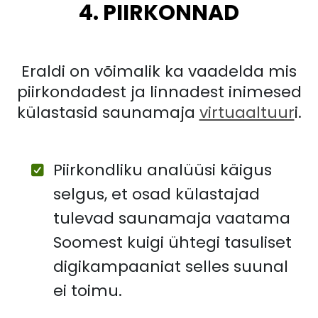
4. PIIRKONNAD
Eraldi on võimalik ka vaadelda mis
piirkondadest ja linnadest inimesed
külastasid saunamaja
virtuaaltuur
i.
Piirkondliku analüüsi käigus
selgus, et osad külastajad
tulevad saunamaja vaatama
Soomest kuigi ühtegi tasuliset
digikampaaniat selles suunal
ei toimu.