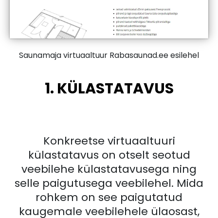
Saunamaja virtuaaltuur Rabasaunad.ee esilehel
1. KÜLASTATAVUS
Konkreetse virtuaaltuuri
külastatavus on otselt seotud
veebilehe külastatavusega ning
selle paigutusega veebilehel. Mida
rohkem on see paigutatud
kaugemale veebilehele ülaosast,