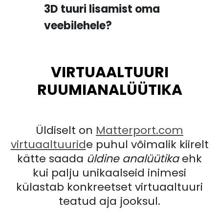
3D tuuri lisamist oma
veebilehele?
VIRTUAALTUURI
RUUMIANALÜÜTIKA
Üldiselt on
Matterport.com
virtuaaltuurid
e puhul võimalik kiirelt
kätte saada
üldine analüütika
ehk
kui palju unikaalseid inimesi
külastab konkreetset virtuaaltuuri
teatud aja jooksul.