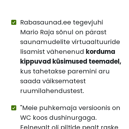
Rabasaunad.ee tegevjuhi
Mario Raja sõnul on pärast
saunamudelite virtuaaltuuride
lisamist vähenenud
korduma
kippuvad küsimused teemadel,
kus tahetakse paremini aru
saada väiksematest
ruumilahendustest.
"Meie puhkemaja versioonis on
WC koos dushinurgaga.
Eelnevalt oli piltide pealt raske